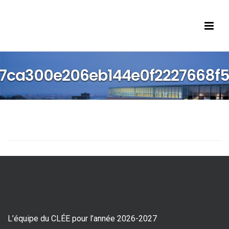
s’inscrire
Accueil
7ca300e206eb144e0f2227668f5
eprises
iants
eprises présentes
ish
L’équipe du CLÉE pour l’année 2026-2027